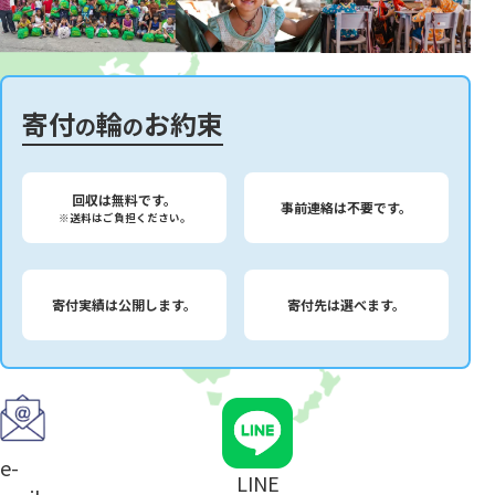
寄付
輪
お約束
の
の
回収は無料です。
事前連絡は不要です。
※送料はご負担ください。
寄付実績は公開します。
寄付先は選べます。
e-
LINE