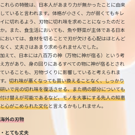
これらの特徴は、日本人があまり力が無かったことに由来
していると言われます。体格が小さく、力が弱くてもキレ
イに切れるよう、刃物に切れ味を求めことになったのだと
か。また、食生活においても、魚や野菜が主体である日本
においては、食材を切ることで刃が欠ける心配はほとんど
なく、丈夫さはあまり求められませんでした。
加えて、日本には八百万の神（万物に神が宿る）という考
え方があり、身の回りにあるすべての物に神が宿るとされ
ていることも、刃物づくりに影響していると考えられま
す。
切れ味が悪くなっても買い換えることなく、しっかり
研いで元の切れ味を復活させる、また柄の部分についても
付け替えが可能であるなど、モノを大事にする先人の知恵
と心がこめられた文化
と言えるかもしれません。
海外の刃物
・とても丈夫