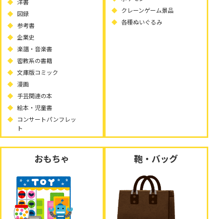
洋書
クレーンゲーム景品
図録
各種ぬいぐるみ
参考書
企業史
楽譜・音楽書
密教系の書籍
文庫版コミック
漫画
手芸関連の本
絵本・児童書
コンサートパンフレッ
ト
おもちゃ
鞄・バッグ