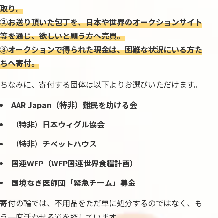
取り。
②お送り頂いた包丁を、日本や世界のオークションサイト
等を通じ、欲しいと願う方へ売買。
③オークションで得られた現金は、困難な状況にいる方た
ちへ寄付。
ちなみに、寄付する団体は以下よりお選びいただけます。
AAR Japan（特非）難民を助ける会
（特非）日本ウィグル協会
（特非）チベットハウス
国連WFP（WFP国連世界食糧計画）
国境なき医師団「緊急チーム」募金
寄付の輪では、不用品をただ単に処分するのではなく、も
う一度活かせる道を探しています。