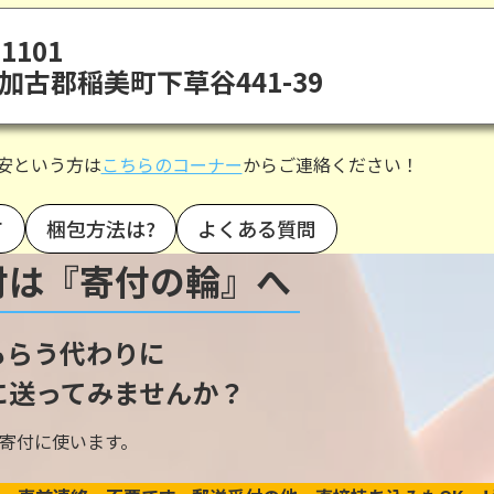
1101
加古郡稲美町下草谷441-39
安という方は
こちらのコーナー
からご連絡ください！
て
梱包方法は?
よくある質問
付は『寄付の輪』へ
もらう代わりに
に送ってみませんか？
寄付に使います。