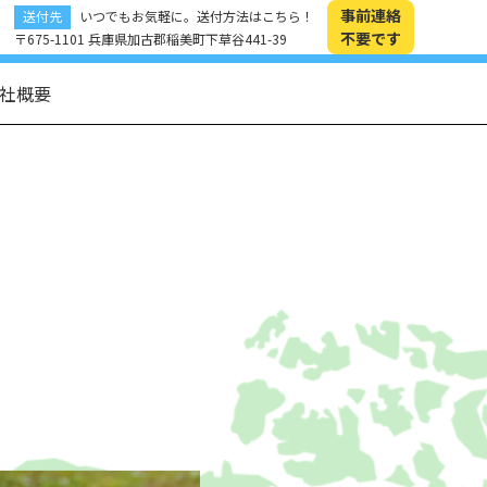
事前連絡
送付先
いつでもお気軽に。送付方法はこちら！
不要です
〒675-1101 兵庫県加古郡稲美町下草谷441-39
社概要