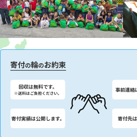
寄付
輪
お約束
の
の
回収は無料です。
事前連絡
※送料はご負担ください。
寄付実績は公開します。
寄付先