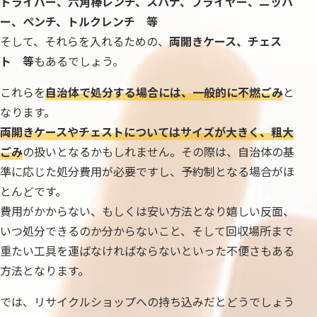
ドライバー、六角棒レンチ、スパナ、プライヤー、ニッパ
ー、ペンチ、トルクレンチ 等
そして、それらを入れるための、
両開きケース、チェス
ト 等
もあるでしょう。
これらを
自治体で処分する場合には、一般的に不燃ごみ
と
なります。
両開きケースやチェストについてはサイズが大きく、粗大
ごみ
の扱いとなるかもしれません。その際は、自治体の基
準に応じた処分費用が必要ですし、予約制となる場合がほ
とんどです。
費用がかからない、もしくは安い方法となり嬉しい反面、
いつ処分できるのか分からないこと、そして回収場所まで
重たい工具を運ばなければならないといった不便さもある
方法となります。
では、リサイクルショップへの持ち込みだとどうでしょう