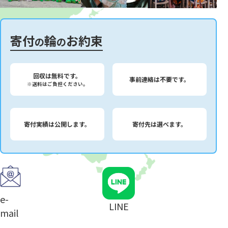
寄付
輪
お約束
の
の
回収は無料です。
事前連絡は不要です。
※送料はご負担ください。
寄付実績は公開します。
寄付先は選べます。
e-
LINE
mail