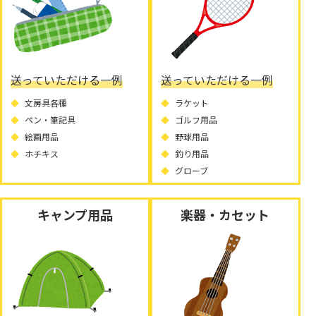
送っていただける一例
送っていただける一例
文房具各種
ラケット
ペン・筆記具
ゴルフ用品
絵画用品
野球用品
ホチキス
釣り用品
グローブ
キャンプ用品
楽器・カセット