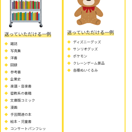
送っていただける一例
送っていただける一例
ディズニーグッズ
雑誌
サンリオグッズ
写真集
ポケモン
洋書
クレーンゲーム景品
図録
各種ぬいぐるみ
参考書
企業史
楽譜・音楽書
密教系の書籍
文庫版コミック
漫画
手芸関連の本
絵本・児童書
コンサートパンフレッ