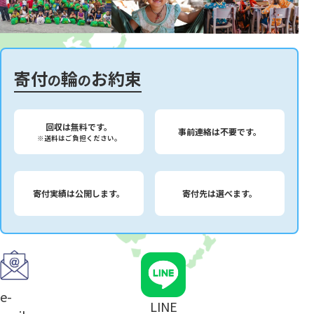
寄付
輪
お約束
の
の
回収は無料です。
事前連絡は不要です。
※送料はご負担ください。
寄付実績は公開します。
寄付先は選べます。
e-
LINE