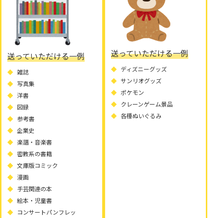
送っていただける一例
送っていただける一例
ディズニーグッズ
雑誌
サンリオグッズ
写真集
ポケモン
洋書
クレーンゲーム景品
図録
各種ぬいぐるみ
参考書
企業史
楽譜・音楽書
密教系の書籍
文庫版コミック
漫画
手芸関連の本
絵本・児童書
コンサートパンフレッ