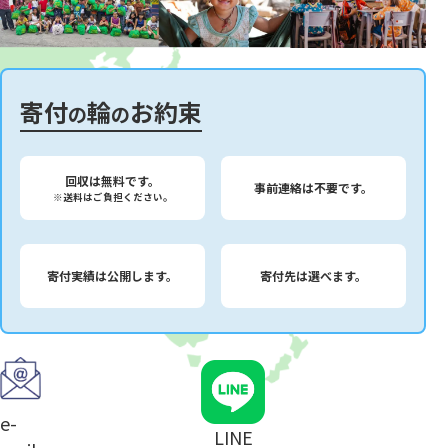
寄付
輪
お約束
の
の
回収は無料です。
事前連絡は不要です。
※送料はご負担ください。
寄付実績は公開します。
寄付先は選べます。
e-
LINE