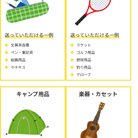
送っていただける一例
送っていただける一例
文房具各種
ラケット
ペン・筆記具
ゴルフ用品
絵画用品
野球用品
ホチキス
釣り用品
グローブ
キャンプ用品
楽器・カセット