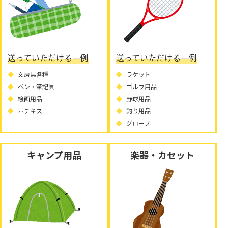
送っていただける一例
送っていただける一例
文房具各種
ラケット
ペン・筆記具
ゴルフ用品
絵画用品
野球用品
ホチキス
釣り用品
グローブ
キャンプ用品
楽器・カセット