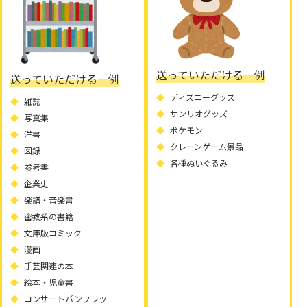
送っていただける一例
送っていただける一例
ディズニーグッズ
雑誌
サンリオグッズ
写真集
ポケモン
洋書
クレーンゲーム景品
図録
各種ぬいぐるみ
参考書
企業史
楽譜・音楽書
密教系の書籍
文庫版コミック
漫画
手芸関連の本
絵本・児童書
コンサートパンフレッ