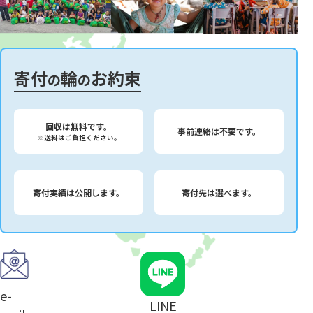
寄付
輪
お約束
の
の
回収は無料です。
事前連絡は不要です。
※送料はご負担ください。
寄付実績は公開します。
寄付先は選べます。
e-
LINE