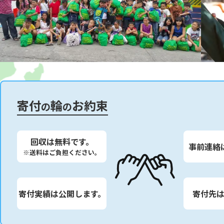
寄付
輪
お約束
の
の
回収は無料です。
事前連絡
※送料はご負担ください。
寄付実績は公開します。
寄付先