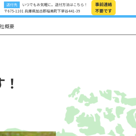
事前連絡
送付先
いつでもお気軽に。送付方法はこちら！
不要です
〒675-1101 兵庫県加古郡稲美町下草谷441-39
社概要
す！