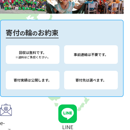
寄付
輪
お約束
の
の
回収は無料です。
事前連絡は不要です。
※送料はご負担ください。
寄付実績は公開します。
寄付先は選べます。
e-
LINE