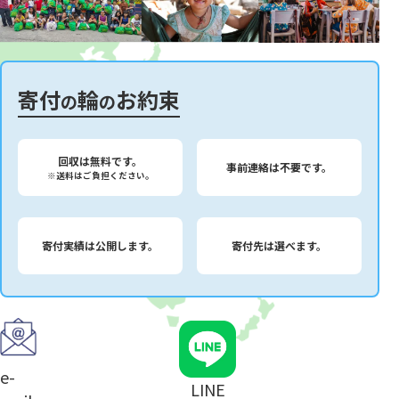
寄付
輪
お約束
の
の
回収は無料です。
事前連絡は不要です。
※送料はご負担ください。
寄付実績は公開します。
寄付先は選べます。
e-
LINE