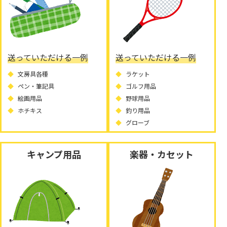
送っていただける一例
送っていただける一例
文房具各種
ラケット
ペン・筆記具
ゴルフ用品
絵画用品
野球用品
ホチキス
釣り用品
グローブ
キャンプ用品
楽器・カセット