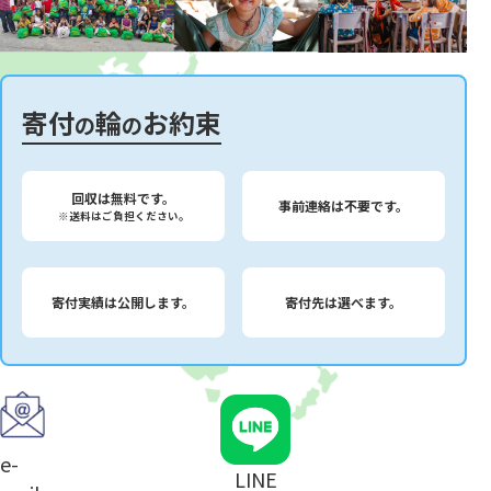
寄付
輪
お約束
の
の
回収は無料です。
事前連絡は不要です。
※送料はご負担ください。
寄付実績は公開します。
寄付先は選べます。
e-
LINE