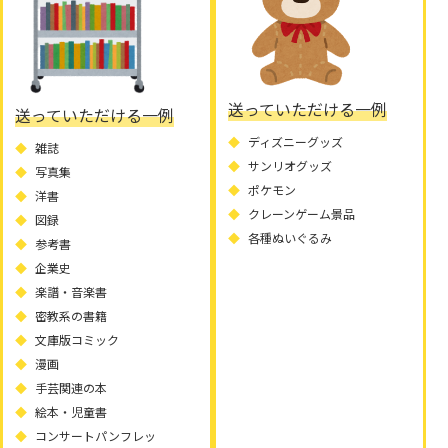
送っていただける一例
送っていただける一例
ディズニーグッズ
雑誌
サンリオグッズ
写真集
ポケモン
洋書
クレーンゲーム景品
図録
各種ぬいぐるみ
参考書
企業史
楽譜・音楽書
密教系の書籍
文庫版コミック
漫画
手芸関連の本
絵本・児童書
コンサートパンフレッ