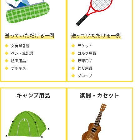
送っていただける一例
送っていただける一例
文房具各種
ラケット
ペン・筆記具
ゴルフ用品
絵画用品
野球用品
ホチキス
釣り用品
グローブ
キャンプ用品
楽器・カセット