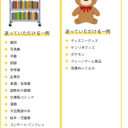
送っていただける一例
送っていただける一例
ディズニーグッズ
雑誌
サンリオグッズ
写真集
ポケモン
洋書
クレーンゲーム景品
図録
各種ぬいぐるみ
参考書
企業史
楽譜・音楽書
密教系の書籍
文庫版コミック
漫画
手芸関連の本
絵本・児童書
コンサートパンフレッ