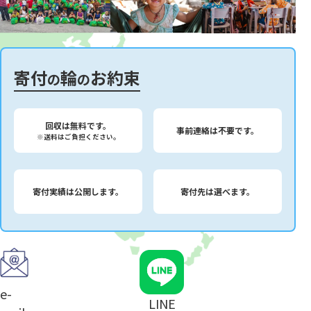
寄付
輪
お約束
の
の
回収は無料です。
事前連絡は不要です。
※送料はご負担ください。
寄付実績は公開します。
寄付先は選べます。
e-
LINE