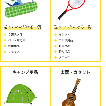
送っていただける一例
送っていただける一例
文房具各種
ラケット
ペン・筆記具
ゴルフ用品
絵画用品
野球用品
ホチキス
釣り用品
グローブ
キャンプ用品
楽器・カセット