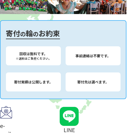
寄付
輪
お約束
の
の
回収は無料です。
事前連絡は不要です。
※送料はご負担ください。
寄付実績は公開します。
寄付先は選べます。
e-
LINE