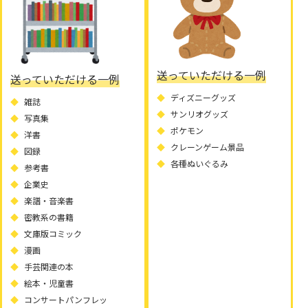
送っていただける一例
送っていただける一例
ディズニーグッズ
雑誌
サンリオグッズ
写真集
ポケモン
洋書
クレーンゲーム景品
図録
各種ぬいぐるみ
参考書
企業史
楽譜・音楽書
密教系の書籍
文庫版コミック
漫画
手芸関連の本
絵本・児童書
コンサートパンフレッ