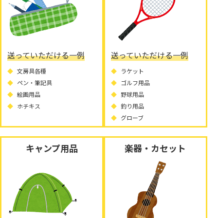
送っていただける一例
送っていただける一例
文房具各種
ラケット
ペン・筆記具
ゴルフ用品
絵画用品
野球用品
ホチキス
釣り用品
グローブ
キャンプ用品
楽器・カセット