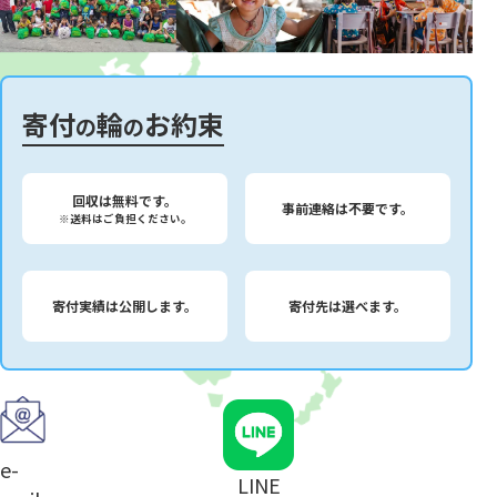
寄付
輪
お約束
の
の
回収は無料です。
事前連絡は不要です。
※送料はご負担ください。
寄付実績は公開します。
寄付先は選べます。
e-
LINE