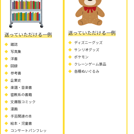
送っていただける一例
送っていただける一例
ディズニーグッズ
雑誌
サンリオグッズ
写真集
ポケモン
洋書
クレーンゲーム景品
図録
各種ぬいぐるみ
参考書
企業史
楽譜・音楽書
密教系の書籍
文庫版コミック
漫画
手芸関連の本
絵本・児童書
コンサートパンフレッ