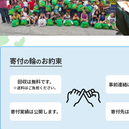
寄付
輪
お約束
の
の
回収は無料です。
事前連絡
※送料はご負担ください。
寄付実績は公開します。
寄付先