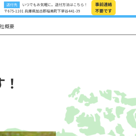
事前連絡
送付先
いつでもお気軽に。送付方法はこちら！
不要です
〒675-1101 兵庫県加古郡稲美町下草谷441-39
社概要
す！