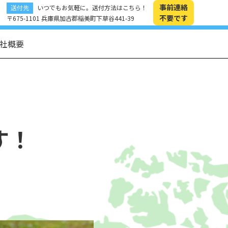
事前連絡
送付先
いつでもお気軽に。送付方法はこちら！
不要です
〒675-1101 兵庫県加古郡稲美町下草谷441-39
社概要
す！