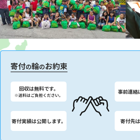
寄付
輪
お約束
の
の
回収は無料です。
事前連絡
※送料はご負担ください。
寄付実績は公開します。
寄付先