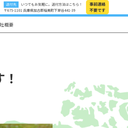
事前連絡
送付先
いつでもお気軽に。送付方法はこちら！
不要です
〒675-1101 兵庫県加古郡稲美町下草谷441-39
社概要
す！