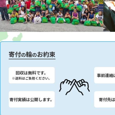
寄付
輪
お約束
の
の
回収は無料です。
事前連絡
※送料はご負担ください。
寄付実績は公開します。
寄付先