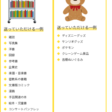
送っていただける一例
送っていただける一例
ディズニーグッズ
雑誌
サンリオグッズ
写真集
ポケモン
洋書
クレーンゲーム景品
図録
各種ぬいぐるみ
参考書
企業史
楽譜・音楽書
密教系の書籍
文庫版コミック
漫画
手芸関連の本
絵本・児童書
コンサートパンフレッ