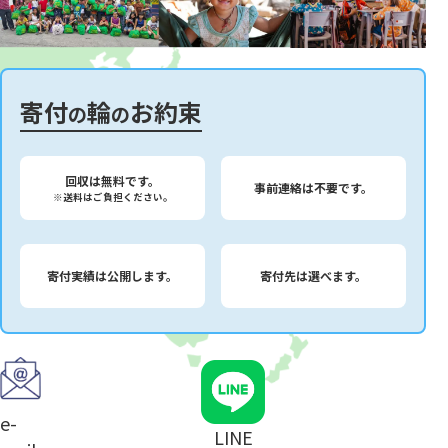
寄付
輪
お約束
の
の
回収は無料です。
事前連絡は不要です。
※送料はご負担ください。
寄付実績は公開します。
寄付先は選べます。
e-
LINE