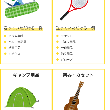
送っていただける一例
送っていただける一例
文房具各種
ラケット
ペン・筆記具
ゴルフ用品
絵画用品
野球用品
ホチキス
釣り用品
グローブ
キャンプ用品
楽器・カセット