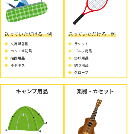
送っていただける一例
送っていただける一例
文房具各種
ラケット
ペン・筆記具
ゴルフ用品
絵画用品
野球用品
ホチキス
釣り用品
グローブ
キャンプ用品
楽器・カセット