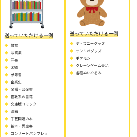
送っていただける一例
送っていただける一例
ディズニーグッズ
雑誌
サンリオグッズ
写真集
ポケモン
洋書
クレーンゲーム景品
図録
各種ぬいぐるみ
参考書
企業史
楽譜・音楽書
密教系の書籍
文庫版コミック
漫画
手芸関連の本
絵本・児童書
コンサートパンフレッ