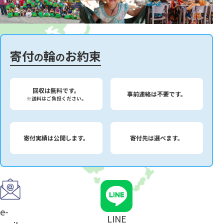
寄付
輪
お約束
の
の
回収は無料です。
事前連絡は不要です。
※送料はご負担ください。
寄付実績は公開します。
寄付先は選べます。
e-
LINE