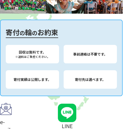
寄付
輪
お約束
の
の
回収は無料です。
事前連絡は不要です。
※送料はご負担ください。
寄付実績は公開します。
寄付先は選べます。
e-
LINE