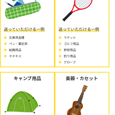
送っていただける一例
送っていただける一例
文房具各種
ラケット
ペン・筆記具
ゴルフ用品
絵画用品
野球用品
ホチキス
釣り用品
グローブ
キャンプ用品
楽器・カセット