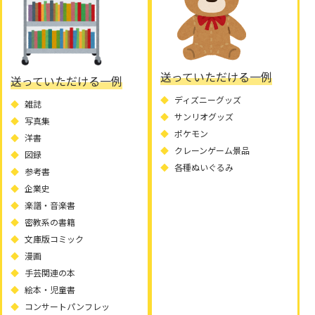
送っていただける一例
送っていただける一例
ディズニーグッズ
雑誌
サンリオグッズ
写真集
ポケモン
洋書
クレーンゲーム景品
図録
各種ぬいぐるみ
参考書
企業史
楽譜・音楽書
密教系の書籍
文庫版コミック
漫画
手芸関連の本
絵本・児童書
コンサートパンフレッ