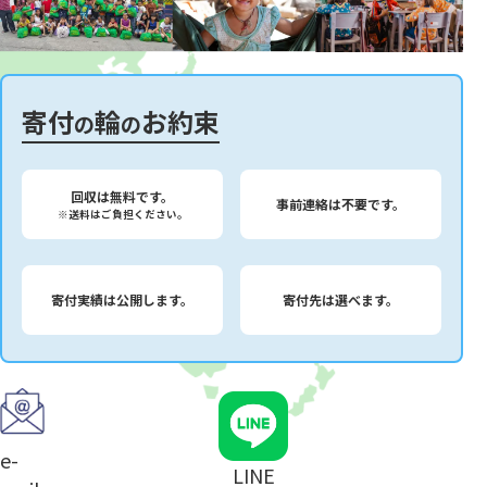
寄付
輪
お約束
の
の
回収は無料です。
事前連絡は不要です。
※送料はご負担ください。
寄付実績は公開します。
寄付先は選べます。
e-
LINE