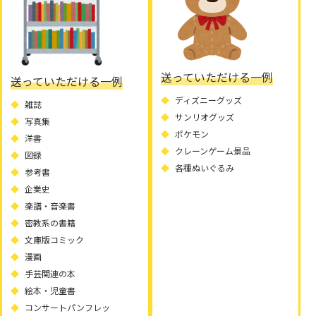
送っていただける一例
送っていただける一例
ディズニーグッズ
雑誌
サンリオグッズ
写真集
ポケモン
洋書
クレーンゲーム景品
図録
各種ぬいぐるみ
参考書
企業史
楽譜・音楽書
密教系の書籍
文庫版コミック
漫画
手芸関連の本
絵本・児童書
コンサートパンフレッ