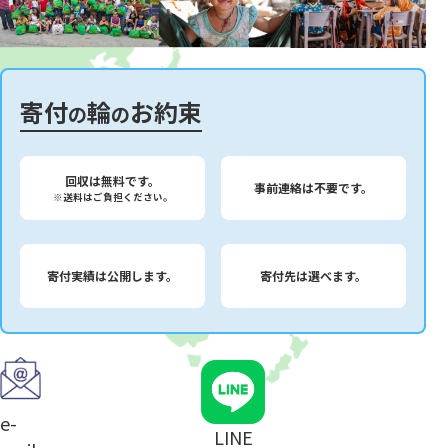
寄付
輪
お約束
の
の
回収は無料です。
事前連絡は不要です。
※送料はご負担ください。
寄付実績は公開します。
寄付先は選べます。
e-
LINE