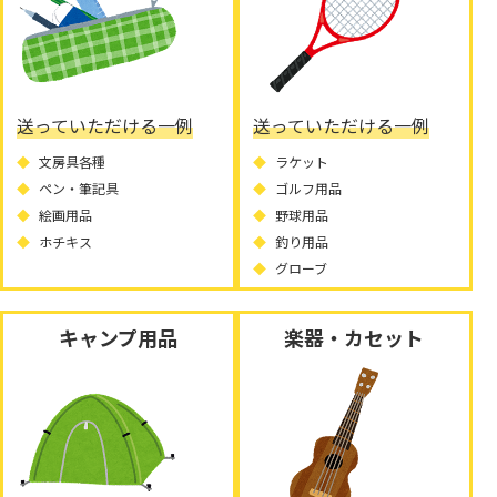
送っていただける一例
送っていただける一例
文房具各種
ラケット
ペン・筆記具
ゴルフ用品
絵画用品
野球用品
ホチキス
釣り用品
グローブ
キャンプ用品
楽器・カセット