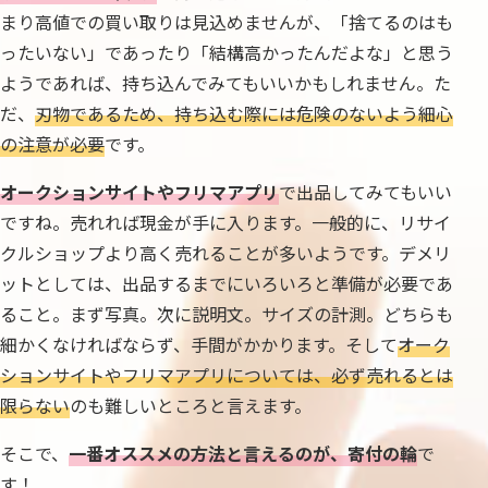
まり高値での買い取りは見込めませんが、「捨てるのはも
ったいない」であったり「結構高かったんだよな」と思う
ようであれば、持ち込んでみてもいいかもしれません。た
だ、
刃物であるため、持ち込む際には危険のないよう細心
の注意が必要
です。
オークションサイトやフリマアプリ
で出品してみてもいい
ですね。売れれば現金が手に入ります。一般的に、リサイ
クルショップより高く売れることが多いようです。デメリ
ットとしては、出品するまでにいろいろと準備が必要であ
ること。まず写真。次に説明文。サイズの計測。どちらも
細かくなければならず、手間がかかります。そして
オーク
ションサイトやフリマアプリについては、必ず売れるとは
限らない
のも難しいところと言えます。
そこで、
一番オススメの方法と言えるのが、寄付の輪
で
す！