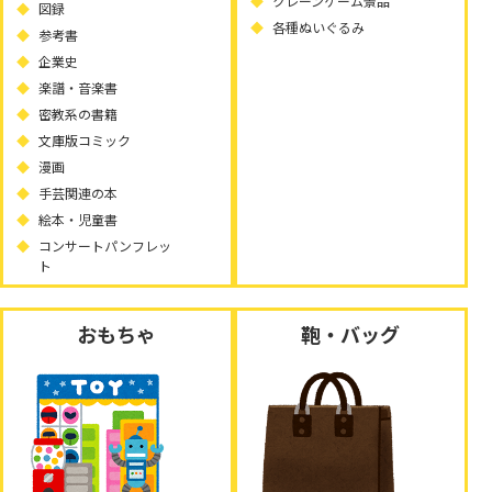
クレーンゲーム景品
図録
各種ぬいぐるみ
参考書
企業史
楽譜・音楽書
密教系の書籍
文庫版コミック
漫画
手芸関連の本
絵本・児童書
コンサートパンフレッ
ト
おもちゃ
鞄・バッグ