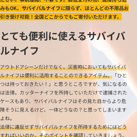
みもOK。
サバイバルナイフ
に限らず、ほとんどの不用品お
引き受け可能！全国どこからでもご寄付いただけます。
とても便利に使えるサバイバ
ルナイフ
アウトドアシーンだけでなく、災害時においてもサバイバ
ルナイフは便利に活用することのできるアイテム。
「ひと
つは持っておきたい！」と思うところですが、気になるの
は法律。カッターナイフを所持していただけで逮捕された
ケースもあり、サバイバルナイフはその見た目からより危
険そうに見えるけど、一体どうなの？と思ってしまいます
よね。
法律に違反せずサバイバルナイフを所持するためにはどう
すればいいのか。そのポイントを確認
していきましょう。