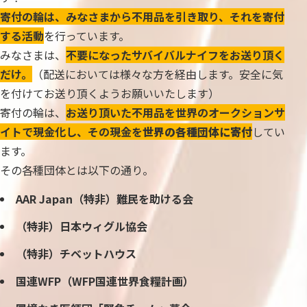
寄付の輪は、みなさまから不用品を引き取り、それを寄付
する活動
を行っています。
みなさまは、
不要になったサバイバルナイフをお送り頂く
だけ。
（配送においては様々な方を経由します。安全に気
を付けてお送り頂くようお願いいたします）
寄付の輪は、
お送り頂いた不用品を世界のオークションサ
イトで現金化し、その現金を
世界の各種団体に寄付
してい
ます。
その各種団体とは以下の通り。
AAR Japan（特非）難民を助ける会
（特非）日本ウィグル協会
（特非）チベットハウス
国連WFP（WFP国連世界食糧計画）