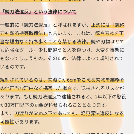
「銃刀法違反」という法律について
一般的に「銃刀法違反」と呼ばれますが、
正式には「銃砲
刀剣類所持等取締法」
と言います。これは、
銃や刃物を正
当な理由なく持ち歩くことを禁じる法律。
銃や刃物はとて
も危険なツール。少し間違うと人を傷つけ、大変な事態に
もなってしまうもの。そのため、法律によって規制されて
いるのです。
規制されているのは、刃渡りが6cmをこえる刃物を業務そ
の他正当な理由なく携帯した場合
で、逮捕されるリスクが
あります。もし銃刀法違反で逮捕されると、2年以下の懲役
か30万円以下の罰金が科せられることとなります。
また、
刃渡りが6cm以下であっても、軽犯罪法違反になる
可能性
があります。