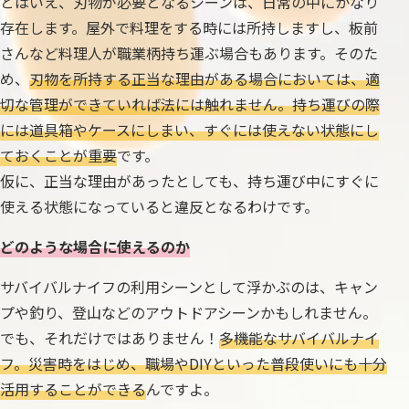
とはいえ、刃物が必要となるシーンは、日常の中にかなり
存在します。屋外で料理をする時には所持しますし、板前
さんなど料理人が職業柄持ち運ぶ場合もあります。そのた
め、
刃物を所持する正当な理由がある場合においては、適
切な管理ができていれば法には触れません。持ち運びの際
には道具箱やケースにしまい、すぐには使えない状態にし
ておくことが重要
です。
仮に、正当な理由があったとしても、持ち運び中にすぐに
使える状態になっていると違反となるわけです。
どのような場合に使えるのか
サバイバルナイフの利用シーンとして浮かぶのは、キャン
プや釣り、登山などのアウトドアシーンかもしれません。
でも、それだけではありません！
多機能なサバイバルナイ
フ。災害時をはじめ、職場やDIYといった普段使いにも十分
活用することができる
んですよ。