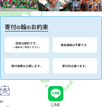
寄付
輪
お約束
の
の
回収は無料です。
事前連絡は不要です。
※送料はご負担ください。
寄付実績は公開します。
寄付先は選べます。
e-
LINE