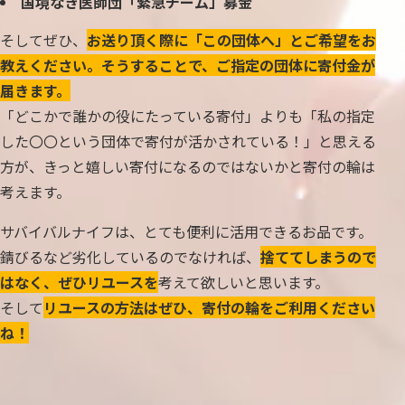
国境なき医師団「緊急チーム」募金
そしてぜひ、
お送り頂く際に「この団体へ」とご希望をお
教えください。そうすることで、ご指定の団体に寄付金が
届きます。
「どこかで誰かの役にたっている寄付」よりも「私の指定
した〇〇という団体で寄付が活かされている！」と思える
方が、きっと嬉しい寄付になるのではないかと寄付の輪は
考えます。
サバイバルナイフは、とても便利に活用できるお品です。
錆びるなど劣化しているのでなければ、
捨ててしまうので
はなく、ぜひリユースを
考えて欲しいと思います。
そして
リユースの方法はぜひ、寄付の輪をご利用ください
ね！