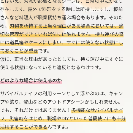
とはいえ、刃物が必要となるシーンは、日常の中にかなり
存在します。屋外で料理をする時には所持しますし、板前
さんなど料理人が職業柄持ち運ぶ場合もあります。そのた
め、
刃物を所持する正当な理由がある場合においては、適
切な管理ができていれば法には触れません。持ち運びの際
には道具箱やケースにしまい、すぐには使えない状態にし
ておくことが重要
です。
仮に、正当な理由があったとしても、持ち運び中にすぐに
使える状態になっていると違反となるわけです。
どのような場合に使えるのか
サバイバルナイフの利用シーンとして浮かぶのは、キャン
プや釣り、登山などのアウトドアシーンかもしれません。
でも、それだけではありません！
多機能なサバイバルナイ
フ。災害時をはじめ、職場やDIYといった普段使いにも十分
活用することができる
んですよ。