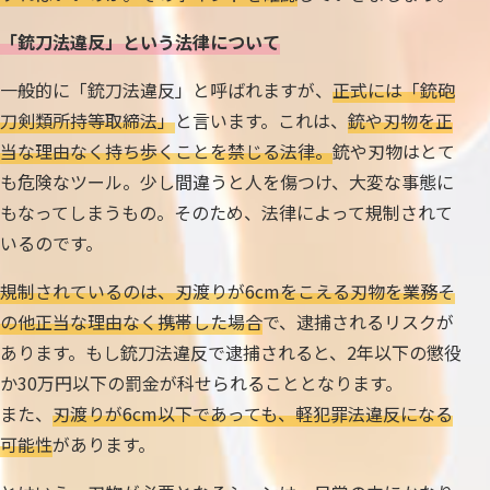
「銃刀法違反」という法律について
一般的に「銃刀法違反」と呼ばれますが、
正式には「銃砲
刀剣類所持等取締法」
と言います。これは、
銃や刃物を正
当な理由なく持ち歩くことを禁じる法律。
銃や刃物はとて
も危険なツール。少し間違うと人を傷つけ、大変な事態に
もなってしまうもの。そのため、法律によって規制されて
いるのです。
規制されているのは、刃渡りが6cmをこえる刃物を業務そ
の他正当な理由なく携帯した場合
で、逮捕されるリスクが
あります。もし銃刀法違反で逮捕されると、2年以下の懲役
か30万円以下の罰金が科せられることとなります。
また、
刃渡りが6cm以下であっても、軽犯罪法違反になる
可能性
があります。