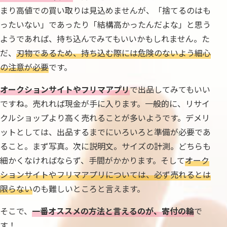
まり高値での買い取りは見込めませんが、「捨てるのはも
ったいない」であったり「結構高かったんだよな」と思う
ようであれば、持ち込んでみてもいいかもしれません。た
だ、
刃物であるため、持ち込む際には危険のないよう細心
の注意が必要
です。
オークションサイトやフリマアプリ
で出品してみてもいい
ですね。売れれば現金が手に入ります。一般的に、リサイ
クルショップより高く売れることが多いようです。デメリ
ットとしては、出品するまでにいろいろと準備が必要であ
ること。まず写真。次に説明文。サイズの計測。どちらも
細かくなければならず、手間がかかります。そして
オーク
ションサイトやフリマアプリについては、必ず売れるとは
限らない
のも難しいところと言えます。
そこで、
一番オススメの方法と言えるのが、寄付の輪
で
す！