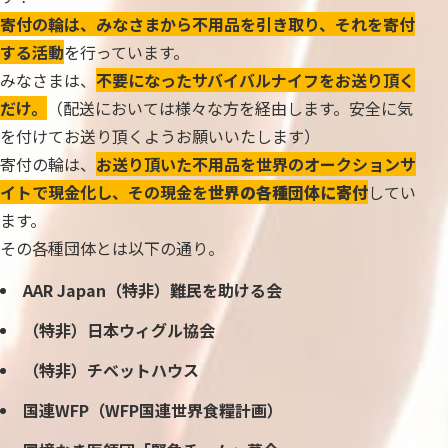
寄付の輪は、みなさまから不用品を引き取り、それを寄付
する活動
を行っています。
みなさまは、
不要になったサバイバルナイフをお送り頂く
だけ。
（配送においては様々な方を経由します。安全に気
を付けてお送り頂くようお願いいたします）
寄付の輪は、
お送り頂いた不用品を世界のオークションサ
イトで現金化し、その現金を
世界の各種団体に寄付
してい
ます。
その各種団体とは以下の通り。
AAR Japan（特非）難民を助ける会
（特非）日本ウィグル協会
（特非）チベットハウス
国連WFP（WFP国連世界食糧計画）