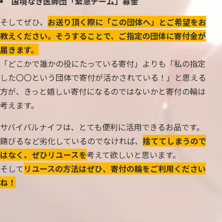
国境なき医師団「緊急チーム」募金
そしてぜひ、
お送り頂く際に「この団体へ」とご希望をお
教えください。そうすることで、ご指定の団体に寄付金が
届きます。
「どこかで誰かの役にたっている寄付」よりも「私の指定
した〇〇という団体で寄付が活かされている！」と思える
方が、きっと嬉しい寄付になるのではないかと寄付の輪は
考えます。
サバイバルナイフは、とても便利に活用できるお品です。
錆びるなど劣化しているのでなければ、
捨ててしまうので
はなく、ぜひリユースを
考えて欲しいと思います。
そして
リユースの方法はぜひ、寄付の輪をご利用ください
ね！