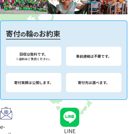
寄付
輪
お約束
の
の
回収は無料です。
事前連絡は不要です。
※送料はご負担ください。
寄付実績は公開します。
寄付先は選べます。
e-
LINE