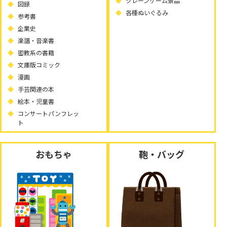
クレーンゲーム景品
図録
各種ぬいぐるみ
参考書
企業史
楽譜・音楽書
密教系の書籍
文庫版コミック
漫画
手芸関連の本
絵本・児童書
コンサートパンフレッ
ト
おもちゃ
鞄・バッグ