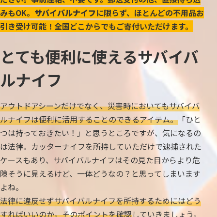
みもOK。
サバイバルナイフ
に限らず、ほとんどの不用品お
引き受け可能！全国どこからでもご寄付いただけます。
とても便利に使えるサバイバ
ルナイフ
アウトドアシーンだけでなく、災害時においてもサバイバ
ルナイフは便利に活用することのできるアイテム。
「ひと
つは持っておきたい！」と思うところですが、気になるの
は法律。カッターナイフを所持していただけで逮捕された
ケースもあり、サバイバルナイフはその見た目からより危
険そうに見えるけど、一体どうなの？と思ってしまいます
よね。
法律に違反せずサバイバルナイフを所持するためにはどう
すればいいのか。そのポイントを確認
していきましょう。