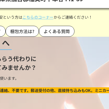
安という方は
こちらのコーナー
からご連絡ください！
て
梱包方法は?
よくある質問
』へ
もらう代わりに
てみませんか？
使います。
連絡、不要です。郵送受付の他、直接持ち込みもOK。ミニカ