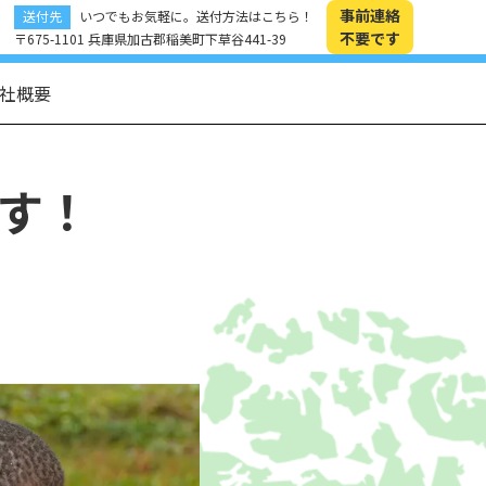
事前連絡
送付先
いつでもお気軽に。送付方法はこちら！
不要です
〒675-1101 兵庫県加古郡稲美町下草谷441-39
社概要
す！