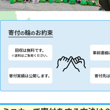
寄付
輪
お約束
の
の
回収は無料です。
事前連絡
※送料はご負担ください。
寄付実績は公開します。
寄付先