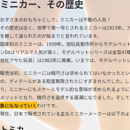
ミニカー、その歴史
お子さまのおもちゃとして、ミニカーは不動の人気！
その歴史は古く、世界で第一号とされるミニカーは1915年
を模して造られたのが始まりと言われています。
国産初のミニカーは、1959年。旭玩具製作所からモデルペッ
ンDXはリアルで人気が高く、モデルペットシリーズは金型47
会社アサヒ玩具）は1982年に廃業。いまでは、モデルペッ
販売当初、ミニカーには精巧さは求められてはいなかったとい
の、ディテールがある程度再現されたにすぎませんでした。し
り、ミニかーにもスケールモデル的な意味が求められるように
メリットとなり、精巧さを追求する風潮になりました。そして
象にもなっていく
わけです。
現在、日本で販売されている主なミニカーメーカーは以下のよ
トミカ