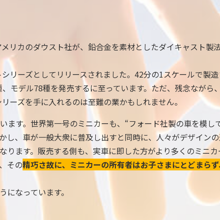
。アメリカのダウスト社が、鉛合金を素材としたダイキャスト製
トシリーズとしてリリースされました。42分の1スケールで製
種、モデル78種を発売するに至っています。ただ、残念ながら
トシリーズを手に入れるのは至難の業かもしれません。
います。世界第一号のミニカーも、“フォード社製の車を模し
かし、車が一般大衆に普及し出すと同時に、人々がデザインの
なります。販売する側も、実車に即した方がより多くのミニカ
、その
精巧さ故に、ミニカーの所有者はお子さまにとどまらず
うになっています。