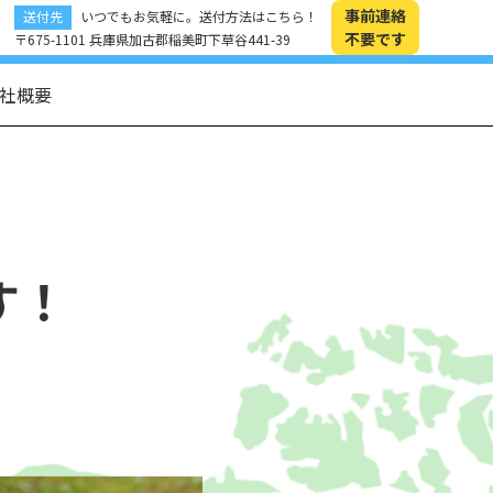
事前連絡
送付先
いつでもお気軽に。送付方法はこちら！
不要です
〒675-1101 兵庫県加古郡稲美町下草谷441-39
社概要
す！