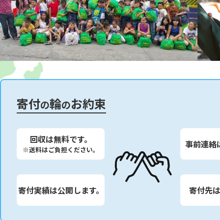
寄付
輪
お約束
の
の
回収は無料です。
事前連絡
※送料はご負担ください。
寄付実績は公開します。
寄付先