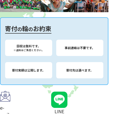
寄付
輪
お約束
の
の
回収は無料です。
事前連絡は不要です。
※送料はご負担ください。
寄付実績は公開します。
寄付先は選べます。
e-
LINE