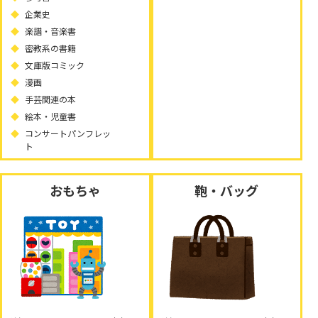
企業史
楽譜・音楽書
密教系の書籍
文庫版コミック
漫画
手芸関連の本
絵本・児童書
コンサートパンフレッ
ト
おもちゃ
鞄・バッグ