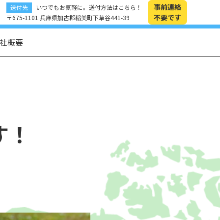
事前連絡
送付先
いつでもお気軽に。送付方法はこちら！
不要です
〒675-1101 兵庫県加古郡稲美町下草谷441-39
社概要
す！