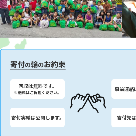
寄付
輪
お約束
の
の
回収は無料です。
事前連絡
※送料はご負担ください。
寄付実績は公開します。
寄付先