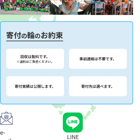
寄付
輪
お約束
の
の
回収は無料です。
事前連絡は不要です。
※送料はご負担ください。
寄付実績は公開します。
寄付先は選べます。
e-
LINE