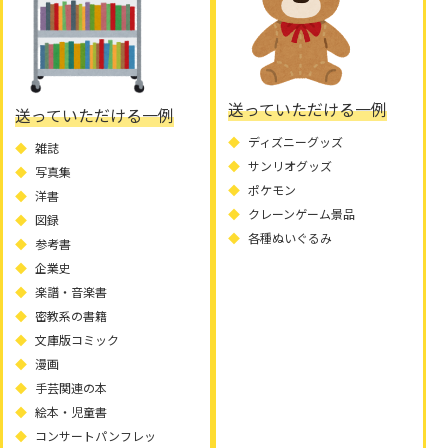
送っていただける一例
送っていただける一例
ディズニーグッズ
雑誌
サンリオグッズ
写真集
ポケモン
洋書
クレーンゲーム景品
図録
各種ぬいぐるみ
参考書
企業史
楽譜・音楽書
密教系の書籍
文庫版コミック
漫画
手芸関連の本
絵本・児童書
コンサートパンフレッ