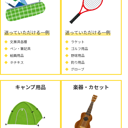
送っていただける一例
送っていただける一例
文房具各種
ラケット
ペン・筆記具
ゴルフ用品
絵画用品
野球用品
ホチキス
釣り用品
グローブ
キャンプ用品
楽器・カセット