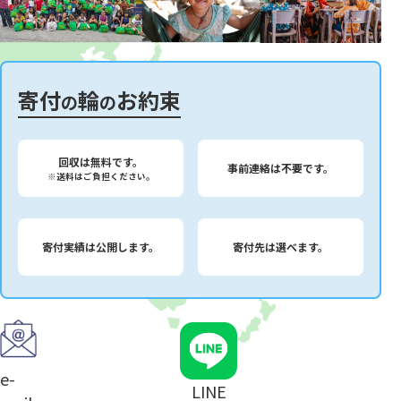
寄付
輪
お約束
の
の
回収は無料です。
事前連絡は不要です。
※送料はご負担ください。
寄付実績は公開します。
寄付先は選べます。
e-
LINE