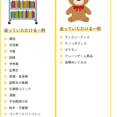
送っていただける一例
送っていただける一例
ディズニーグッズ
雑誌
サンリオグッズ
写真集
ポケモン
洋書
クレーンゲーム景品
図録
各種ぬいぐるみ
参考書
企業史
楽譜・音楽書
密教系の書籍
文庫版コミック
漫画
手芸関連の本
絵本・児童書
コンサートパンフレッ