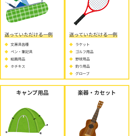
送っていただける一例
送っていただける一例
文房具各種
ラケット
ペン・筆記具
ゴルフ用品
絵画用品
野球用品
ホチキス
釣り用品
グローブ
キャンプ用品
楽器・カセット