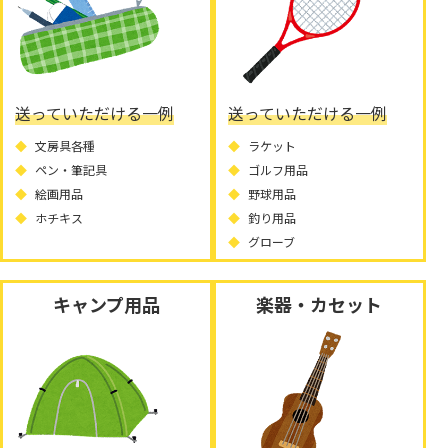
送っていただける一例
送っていただける一例
文房具各種
ラケット
ペン・筆記具
ゴルフ用品
絵画用品
野球用品
ホチキス
釣り用品
グローブ
キャンプ用品
楽器・カセット