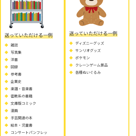
送っていただける一例
送っていただける一例
ディズニーグッズ
雑誌
サンリオグッズ
写真集
ポケモン
洋書
クレーンゲーム景品
図録
各種ぬいぐるみ
参考書
企業史
楽譜・音楽書
密教系の書籍
文庫版コミック
漫画
手芸関連の本
絵本・児童書
コンサートパンフレッ