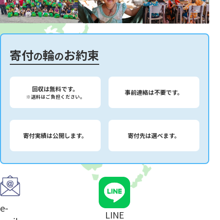
寄付
輪
お約束
の
の
回収は無料です。
事前連絡は不要です。
※送料はご負担ください。
寄付実績は公開します。
寄付先は選べます。
e-
LINE