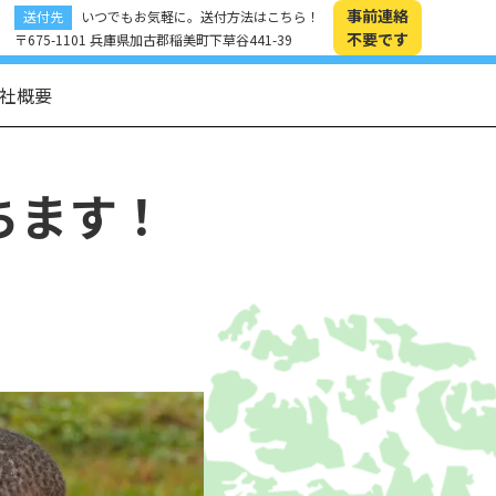
事前連絡
送付先
いつでもお気軽に。送付方法はこちら！
不要です
〒675-1101 兵庫県加古郡稲美町下草谷441-39
社概要
ちます！