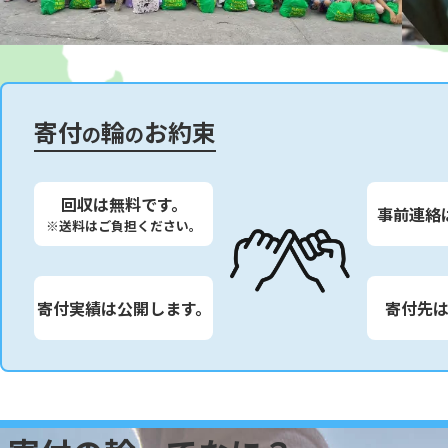
寄付
輪
お約束
の
の
回収は無料です。
事前連絡
※送料はご負担ください。
寄付実績は公開します。
寄付先