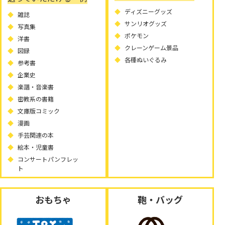
ディズニーグッズ
雑誌
サンリオグッズ
写真集
ポケモン
洋書
クレーンゲーム景品
図録
各種ぬいぐるみ
参考書
企業史
楽譜・音楽書
密教系の書籍
文庫版コミック
漫画
手芸関連の本
絵本・児童書
コンサートパンフレッ
ト
おもちゃ
鞄・バッグ