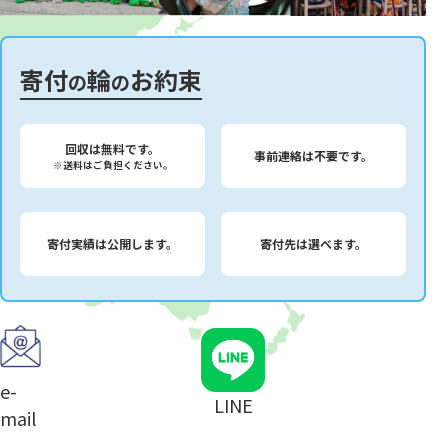
寄付
輪
お約束
の
の
回収は無料です。
事前連絡は不要です。
※送料はご負担ください。
寄付実績は公開します。
寄付先は選べます。
e-
LINE
mail