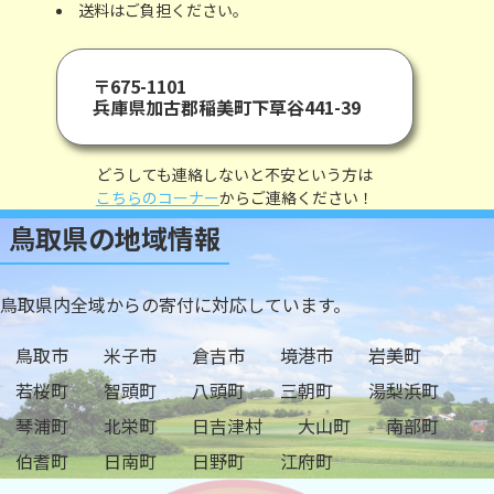
送料はご負担ください。
〒675-1101
兵庫県加古郡稲美町下草谷441-39
どうしても連絡しないと不安という方は
こちらのコーナー
からご連絡ください！
鳥取県の地域情報
鳥取県内全域からの寄付に対応しています。
鳥取市
米子市
倉吉市
境港市
岩美町
若桜町
智頭町
八頭町
三朝町
湯梨浜町
琴浦町
北栄町
日吉津村
大山町
南部町
伯耆町
日南町
日野町
江府町