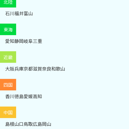
北陸
石川
福井
富山
東海
愛知
静岡
岐阜
三重
近畿
大阪
兵庫
京都
滋賀
奈良
和歌山
四国
香川
徳島
愛媛
高知
中国
島根
山口
鳥取
広島
岡山