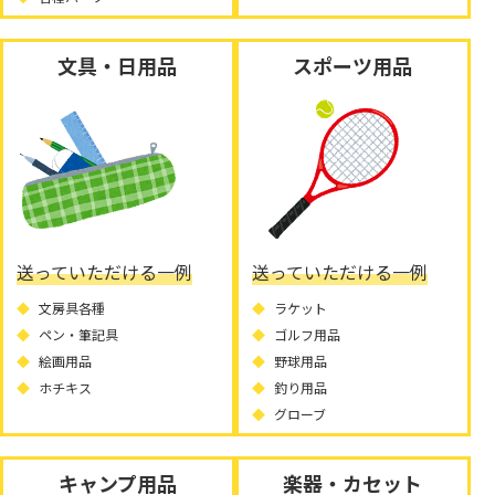
文具・日用品
スポーツ用品
送っていただける一例
送っていただける一例
文房具各種
ラケット
ペン・筆記具
ゴルフ用品
絵画用品
野球用品
ホチキス
釣り用品
グローブ
キャンプ用品
楽器・カセット