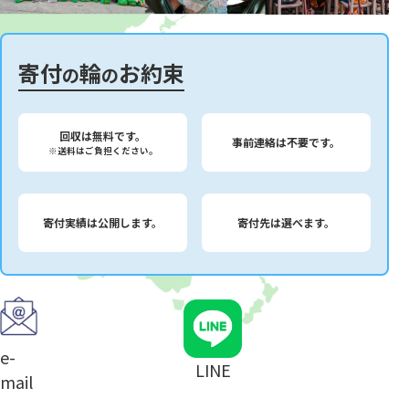
寄付
輪
お約束
の
の
回収は無料です。
事前連絡は不要です。
※送料はご負担ください。
寄付実績は公開します。
寄付先は選べます。
e-
LINE
mail