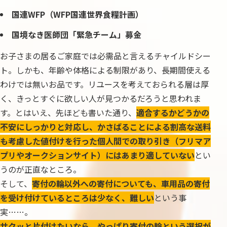
国連WFP（WFP国連世界食糧計画）
国境なき医師団「緊急チーム」募金
お子さまの居るご家庭では必需品と言えるチャイルドシー
ト。しかも、年齢や体格による制限があり、長期間使える
わけでは無いお品です。リユースを考えておられる層は厚
く、きっとすぐに欲しい人が見つかるだろうと思われま
す。とはいえ、先ほども書いた通り、
適合するかどうかの
不安にしっかりと対応し、かさばることによる割高な送料
も考慮した値付けを行った個人間での取り引き（フリマア
プリやオークションサイト）にはあまり適していない
とい
うのが正直なところ。
そして、
寄付の輪以外への寄付についても、車用品の寄付
を受け付けているところは少なく、難しい
という事
実……。
サクッと片付けたいなら、やっぱり寄付の輪という選択が