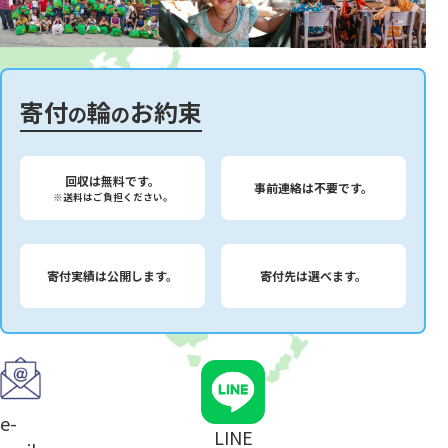
寄付
輪
お約束
の
の
回収は無料です。
事前連絡は不要です。
※送料はご負担ください。
寄付実績は公開します。
寄付先は選べます。
e-
LINE