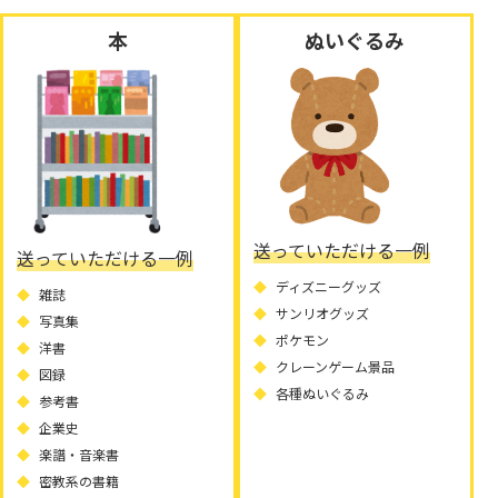
本
ぬいぐるみ
送っていただける一例
送っていただける一例
ディズニーグッズ
雑誌
サンリオグッズ
写真集
ポケモン
洋書
クレーンゲーム景品
図録
各種ぬいぐるみ
参考書
企業史
楽譜・音楽書
密教系の書籍