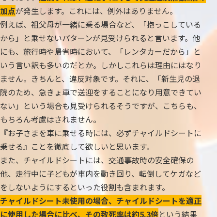
加点
が発生します。これには、例外はありません。
例えば、祖父母が一緒に乗る場合など、「抱っこしている
から」と乗せないパターンが見受けられると言います。他
にも、旅行時や帰省時において、「レンタカーだから」と
いう言い訳も多いのだとか。しかしこれらは理由にはなり
ません。きちんと、違反対象です。それに、「新生児の退
院のため、急きょ車で送迎をすることになり用意できてい
ない」という場合も見受けられるそうですが、こちらも、
もちろん考慮はされません。
『お子さまを車に乗せる時には、必ずチャイルドシートに
乗せる』ことを徹底して欲しいと思います。
また、チャイルドシートには、交通事故時の安全確保の
他、走行中に子どもが車内を動き回り、転倒してケガなど
をしないようにするといった役割も含まれます。
チャイルドシート未使用の場合、チャイルドシートを適正
に使用した場合に比べ、その致死率は約5.3倍
という結果