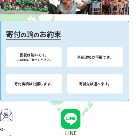
寄付
輪
お約束
の
の
回収は無料です。
事前連絡は不要です。
※送料はご負担ください。
寄付実績は公開します。
寄付先は選べます。
e-
LINE