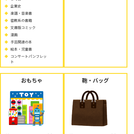
企業史
楽譜・音楽書
密教系の書籍
文庫版コミック
漫画
手芸関連の本
絵本・児童書
コンサートパンフレッ
ト
おもちゃ
鞄・バッグ