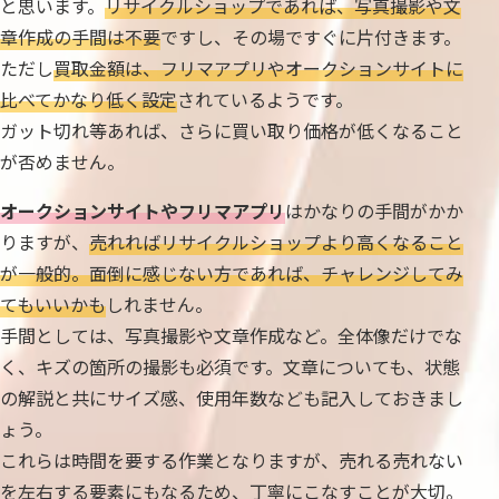
と思います。
リサイクルショップであれば、写真撮影や文
章作成の手間は不要
ですし、その場ですぐに片付きます。
ただし
買取金額は、フリマアプリやオークションサイトに
比べてかなり低く設定
されているようです。
ガット切れ等あれば、さらに買い取り価格が低くなること
が否めません。
オークションサイトやフリマアプリ
はかなりの手間がかか
りますが、
売れればリサイクルショップより高くなること
が一般的。面倒に感じない方であれば、チャレンジしてみ
てもいいかも
しれません。
手間としては、写真撮影や文章作成など。全体像だけでな
く、キズの箇所の撮影も必須です。文章についても、状態
の解説と共にサイズ感、使用年数なども記入しておきまし
ょう。
これらは時間を要する作業となりますが、売れる売れない
を左右する要素にもなるため、丁寧にこなすことが大切。