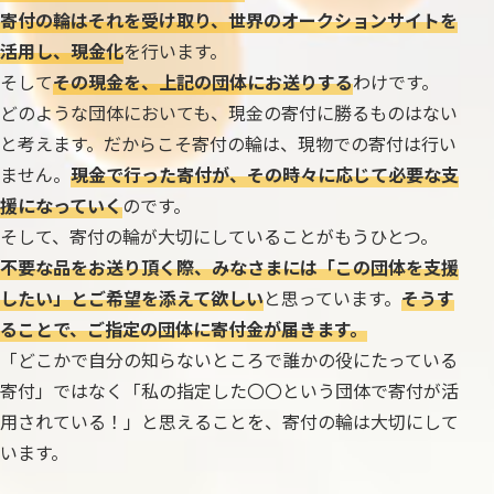
寄付の輪はそれを受け取り、世界のオークションサイトを
活用し、現金化
を行います。
そして
その現金を、上記の団体にお送りする
わけです。
どのような団体においても、現金の寄付に勝るものはない
と考えます。だからこそ寄付の輪は、現物での寄付は行い
ません。
現金で行った寄付が、その時々に応じて必要な支
援になっていく
のです。
そして、寄付の輪が大切にしていることがもうひとつ。
不要な品をお送り頂く際、みなさまには「この団体を支援
したい」とご希望を添えて欲しい
と思っています。
そうす
ることで、ご指定の団体に寄付金が届きます。
「どこかで自分の知らないところで誰かの役にたっている
寄付」ではなく「私の指定した〇〇という団体で寄付が活
用されている！」と思えることを、寄付の輪は大切にして
います。