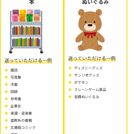
本
ぬいぐるみ
送っていただける一例
送っていただける一例
ディズニーグッズ
雑誌
サンリオグッズ
写真集
ポケモン
洋書
クレーンゲーム景品
図録
各種ぬいぐるみ
参考書
企業史
楽譜・音楽書
密教系の書籍
文庫版コミック