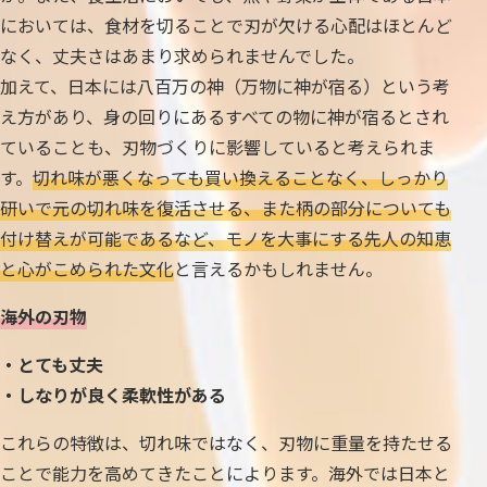
においては、食材を切ることで刃が欠ける心配はほとんど
なく、丈夫さはあまり求められませんでした。
加えて、日本には八百万の神（万物に神が宿る）という考
え方があり、身の回りにあるすべての物に神が宿るとされ
ていることも、刃物づくりに影響していると考えられま
す。
切れ味が悪くなっても買い換えることなく、しっかり
研いで元の切れ味を復活させる、また柄の部分についても
付け替えが可能であるなど、モノを大事にする先人の知恵
と心がこめられた文化
と言えるかもしれません。
海外の刃物
・とても丈夫
・しなりが良く柔軟性がある
これらの特徴は、切れ味ではなく、刃物に重量を持たせる
ことで能力を高めてきたことによります。海外では日本と