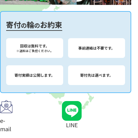
寄付
輪
お約束
の
の
回収は無料です。
事前連絡は不要です。
※送料はご負担ください。
寄付実績は公開します。
寄付先は選べます。
e-
LINE
mail