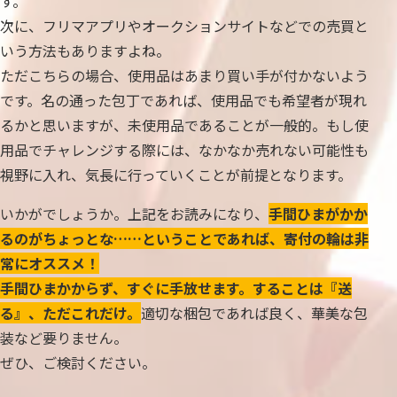
す。
次に、フリマアプリやオークションサイトなどでの売買と
いう方法もありますよね。
ただこちらの場合、使用品はあまり買い手が付かないよう
です。名の通った包丁であれば、使用品でも希望者が現れ
るかと思いますが、未使用品であることが一般的。もし使
用品でチャレンジする際には、なかなか売れない可能性も
視野に入れ、気長に行っていくことが前提となります。
いかがでしょうか。上記をお読みになり、
手間ひまがかか
るのがちょっとな……ということであれば、寄付の輪は非
常にオススメ！
手間ひまかからず、すぐに手放せます。することは『送
る』、ただこれだけ。
適切な梱包であれば良く、華美な包
装など要りません。
ぜひ、ご検討ください。