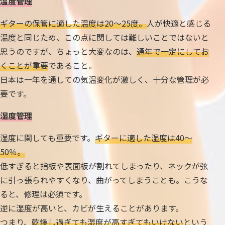
温度管理
ギターの保管に適した温度は20〜25度。
人が快適と感じる
温度と同じため、この点に関しては難しいことではないと
思うのですが、ちょっと大変なのは、
通年で一定にしてお
くことが重要
であること。
日本は一年を通しての気温変化が激しく、十分な管理が必
要です。
湿度管理
湿度に関しても重要です。
ギターに適した湿度は40〜
50％。
低すぎると指板や表面板が割れてしまったり、ネックが弦
に引っ張られやすくなり、曲がってしまうことも。こうな
ると、修理は必須です。
逆に湿度が高いと、カビが生えることがあります。
つまり、
乾燥し過ぎても湿度が高すぎてもいけない
という