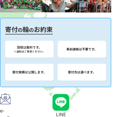
寄付
輪
お約束
の
の
回収は無料です。
事前連絡は不要です。
※送料はご負担ください。
寄付実績は公開します。
寄付先は選べます。
e-
LINE