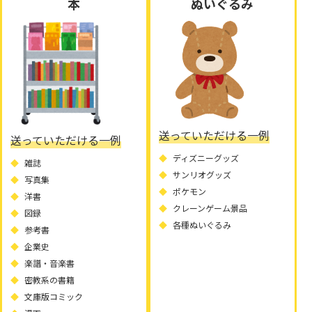
本
ぬいぐるみ
送っていただける一例
送っていただける一例
ディズニーグッズ
雑誌
サンリオグッズ
写真集
ポケモン
洋書
クレーンゲーム景品
図録
各種ぬいぐるみ
参考書
企業史
楽譜・音楽書
密教系の書籍
文庫版コミック