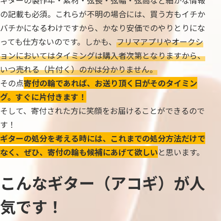
ギターの製作年・素材・弦長・弦幅・弦高など細かな情報
の記載も必須。これらが不明の場合には、買う方もイチか
バチかになるわけですから、かなり安価でのやりとりにな
っても仕方ないのです。しかも、
フリマアプリやオークシ
ョンにおいてはタイミングは購入者次第となりますから、
いつ売れる（片付く）のかは分かりません。
その点
寄付の輪であれば、お送り頂く日がそのタイミン
グ。すぐに片付きます！
そして、寄付された方に笑顔をお届けることができるので
す！
ギターの処分を考える時には、これまでの処分方法だけで
なく、ぜひ、寄付の輪も候補にあげて欲しい
と思います。
こんなギター（アコギ）が人
気です！